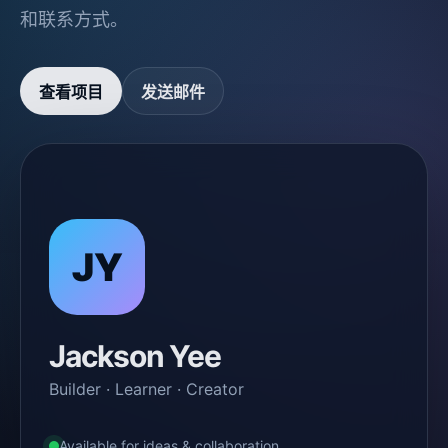
和联系方式。
查看项目
发送邮件
JY
Jackson Yee
Builder · Learner · Creator
Available for ideas & collaboration